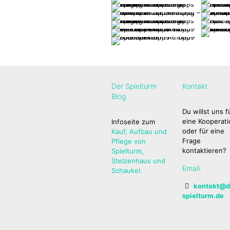
nicht
Frage?
V
erlaubt?
K
schwer!
Der Spielturm
Kontakt
Blog
Du willst uns f
eine Kooperati
Infoseite zum
oder für eine
Kauf, Aufbau und
Frage
Pflege von
kontaktieren?
Spielturm,
Stelzenhaus und
Email:
Schaukel.
kontakt@d
spielturm.de