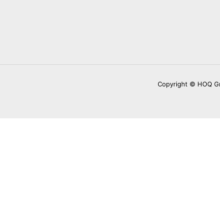
Copyright © HOQ Gm