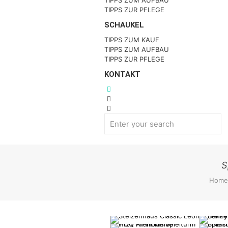
TIPPS ZUM AUFBAU
TIPPS ZUR PFLEGE
SCHAUKEL
TIPPS ZUM KAUF
Warum
TIPPS ZUM AUFBAU
ist
TIPPS ZUR PFLEGE
Die
Hinweise
KONTAKT
eine
richtige
D
Welche
zur
V
Lasur
Pflege
n
Höhe
Lieferung
d
HOQ
wichtig
sorgt
S
ist für
A
– so
S
Premium
und
für ein
–
einen
u
sparen
u
Spielturm
S
welche
langes
f
Stelzenhau
S
Spielturm
b
Sie
S
T122
J
S
Bodenanke
Lasuren
Leben
d
Classic
S
im
V
Zeit
a
Home
All
al
einzudrehe
kommen
S
des
A
Leon
B
heimischen
f
und
d
Inclusive
i
ist
in
u
Spielturms
r
Garten
i
Geld
W