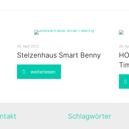
26. April 2022
26. Ap
Stelzenhaus Smart Benny
HO
Tim
weiterlesen
ntakt
Schlagwörter