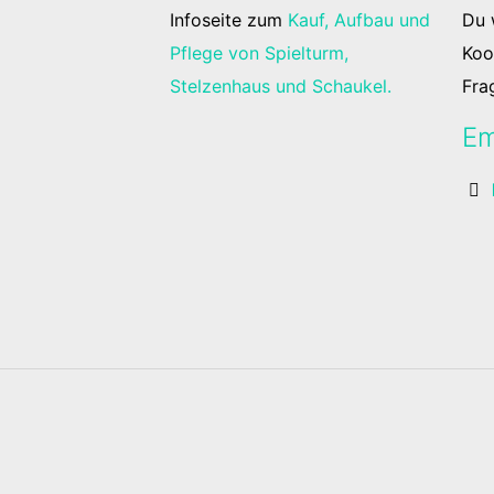
Infoseite zum
Kauf, Aufbau und
Du w
Pflege von Spielturm,
Koo
Stelzenhaus und Schaukel.
Fra
Em