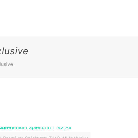
lusive
lusive