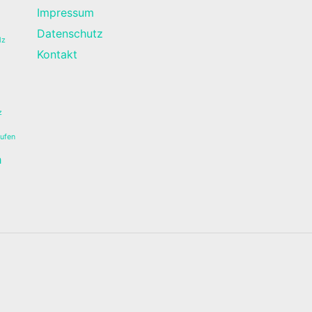
Impressum
Datenschutz
lz
Kontakt
z
aufen
n