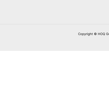
Copyright © HOQ Gm