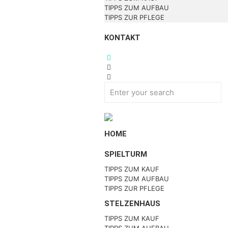
TIPPS ZUM AUFBAU
TIPPS ZUR PFLEGE
KONTAKT
HOME
SPIELTURM
TIPPS ZUM KAUF
TIPPS ZUM AUFBAU
TIPPS ZUR PFLEGE
STELZENHAUS
TIPPS ZUM KAUF