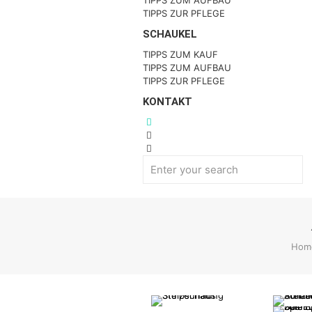
TIPPS ZUM AUFBAU
TIPPS ZUR PFLEGE
SCHAUKEL
TIPPS ZUM KAUF
TIPPS ZUM AUFBAU
TIPPS ZUR PFLEGE
B
KONTAKT
Worum
d
S
handelt
S
Anbauten
F
Rechtliche
v
es
b
und
D
–
Vorschrifte
S
sich
S
beliebte
F
e
B
zum
e
bei
e
Aufbau
Variationen
f
a
Das
e
Aufstellen
S
einer
S
eines
fürs
n
Hom
s
Einbetonier
i
eines
i
Stülpschal
a
Stelzenhau
individuelle
S
a
des
n
Stelzenhau
B
Kinderpara
O