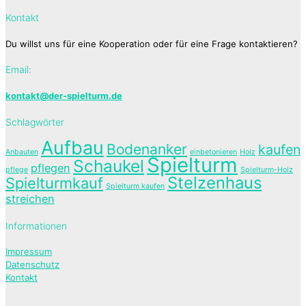
Kontakt
Du willst uns für eine Kooperation oder für eine Frage kontaktieren?
Email:
kontakt@der-spielturm.de
Schlagwörter
Aufbau
Bodenanker
kaufen
Anbauten
einbetonieren
Holz
Spielturm
Schaukel
pflegen
pflege
Spielturm-Holz
Stelzenhaus
Spielturmkauf
Spielturm kaufen
streichen
Informationen
Impressum
Datenschutz
Kontakt